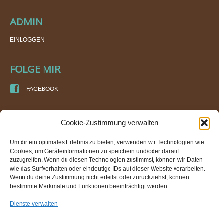
ADMIN
EINLOGGEN
FOLGE MIR
FACEBOOK
KURSORT
Cookie-Zustimmung verwalten
DI DORIS SPEIGNER
Um dir ein optimales Erlebnis zu bieten, verwenden wir Technologien wie
PRAXIS FÜR ENERGIE- UND BEWEGUNGSARBEIT
Cookies, um Geräteinformationen zu speichern und/oder darauf
IM GEBÄUDE DER TURNHALLE AN DER TRAUN (WTV)
zuzugreifen. Wenn du diesen Technologien zustimmst, können wir Daten
VOLKSGARTENSTRASSE 17
wie das Surfverhalten oder eindeutige IDs auf dieser Website verarbeiten.
4600 WELS
Wenn du deine Zustimmung nicht erteilst oder zurückziehst, können
bestimmte Merkmale und Funktionen beeinträchtigt werden.
TEL.: +43 650 580 1060
E-MAIL: INFO@ENERGIE-IN-BEWEGUNG.AT
Dienste verwalten