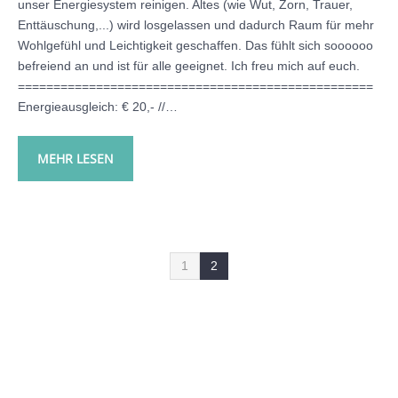
unser Energiesystem reinigen. Altes (wie Wut, Zorn, Trauer,
Enttäuschung,...) wird losgelassen und dadurch Raum für mehr
Wohlgefühl und Leichtigkeit geschaffen. Das fühlt sich soooooo
befreiend an und ist für alle geeignet. Ich freu mich auf euch.
==================================================
Energieausgleich: € 20,- //…
MEHR LESEN
1
2