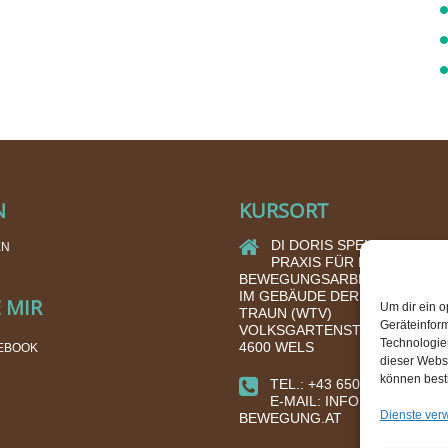
N
KURSORT
DI DORIS SPEIGNER
EN
PRAXIS FÜR ENERGIE- U
BEWEGUNGSARBEIT
IM GEBÄUDE DER TURNHALLE
 MIR
Um dir ein o
TRAUN (WTV)
Geräteinfor
VOLKSGARTENSTRASSE 17
Technologien
4600 WELS
EBOOK
dieser Websi
können best
TEL.: +43 650 580 1060
E-MAIL: INFO@ENERGIE-I
Dienste ver
BEWEGUNG.AT