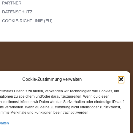
PARTNER
DATENSCHUTZ
COOKIE-RICHTLINIE (EU)
ND
Cookie-Zustimmung verwalten
 AN DER
ptimales Erlebnis zu bieten, verwenden wir Technologien wie Cookies, um
mationen zu speichern und/oder darauf zuzugreifen. Wenn du diesen
 zustimmst, können wir Daten wie das Surfverhalten oder eindeutige IDs auf
te verarbeiten. Wenn du deine Zustimmung nicht erteilst oder zurückziehst,
immte Merkmale und Funktionen beeinträchtigt werden.
N-
walten