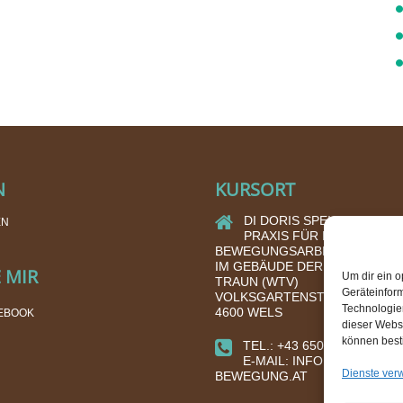
N
KURSORT
DI DORIS SPEIGNER
EN
PRAXIS FÜR ENERGIE- U
BEWEGUNGSARBEIT
IM GEBÄUDE DER TURNHALLE
 MIR
Um dir ein o
TRAUN (WTV)
Geräteinfor
VOLKSGARTENSTRASSE 17
Technologien
4600 WELS
EBOOK
dieser Websi
können best
TEL.: +43 650 580 1060
E-MAIL: INFO@ENERGIE-I
Dienste ver
BEWEGUNG.AT