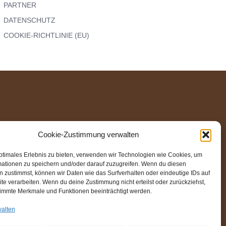
PARTNER
DATENSCHUTZ
COOKIE-RICHTLINIE (EU)
ND
Cookie-Zustimmung verwalten
 AN DER
ptimales Erlebnis zu bieten, verwenden wir Technologien wie Cookies, um
mationen zu speichern und/oder darauf zuzugreifen. Wenn du diesen
 zustimmst, können wir Daten wie das Surfverhalten oder eindeutige IDs auf
te verarbeiten. Wenn du deine Zustimmung nicht erteilst oder zurückziehst,
immte Merkmale und Funktionen beeinträchtigt werden.
N-
walten