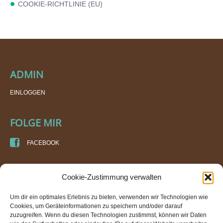
COOKIE-RICHTLINIE (EU)
ADMIN
EINLOGGEN
FOLGE MIR
FACEBOOK
KURSORT
Cookie-Zustimmung verwalten
DI DORIS SPEIGNER
Um dir ein optimales Erlebnis zu bieten, verwenden wir Technologien wie
PRAXIS FÜR ENERGIE- UND BEWEGUNGSARBEIT
Cookies, um Geräteinformationen zu speichern und/oder darauf
IM GEBÄUDE DER TURNHALLE AN DER TRAUN (WTV)
zuzugreifen. Wenn du diesen Technologien zustimmst, können wir Daten
VOLKSGARTENSTRASSE 17