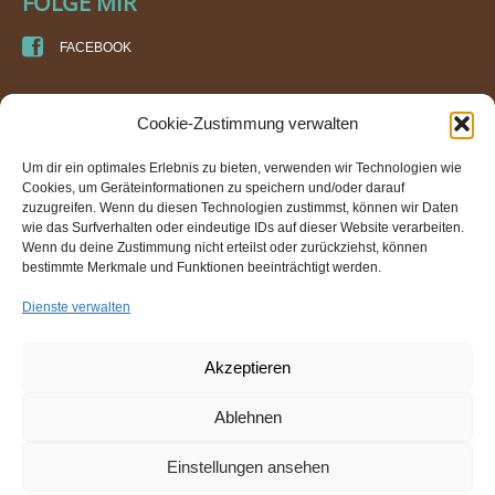
FOLGE MIR
FACEBOOK
KURSORT
Cookie-Zustimmung verwalten
DI DORIS SPEIGNER
Um dir ein optimales Erlebnis zu bieten, verwenden wir Technologien wie
PRAXIS FÜR ENERGIE- UND BEWEGUNGSARBEIT
Cookies, um Geräteinformationen zu speichern und/oder darauf
IM GEBÄUDE DER TURNHALLE AN DER TRAUN (WTV)
zuzugreifen. Wenn du diesen Technologien zustimmst, können wir Daten
VOLKSGARTENSTRASSE 17
wie das Surfverhalten oder eindeutige IDs auf dieser Website verarbeiten.
4600 WELS
Wenn du deine Zustimmung nicht erteilst oder zurückziehst, können
bestimmte Merkmale und Funktionen beeinträchtigt werden.
TEL.: +43 650 580 1060
E-MAIL: INFO@ENERGIE-IN-BEWEGUNG.AT
Dienste verwalten
Energie in Bewegung
© 2026
Akzeptieren
Ablehnen
HOME
KONTAKT
AGB
IMPRESSUM
PARTNER
DATENSCHUTZ
COOKIE-RICHTLINIE (EU)
Einstellungen ansehen